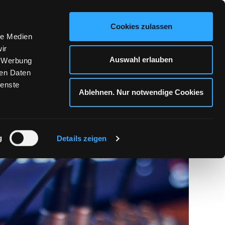
KONTAKT
Cookies zulassen
le Medien
ir
Auswahl erlauben
, Werbung
ren Daten
ienste
Ablehnen. Nur notwendige Cookies
RVICE
g
Details zeigen