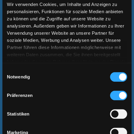
Wir verwenden Cookies, um Inhalte und Anzeigen zu
personalisieren, Funktionen für soziale Medien anbieten
zu können und die Zugriffe auf unsere Website zu
analysieren. Außerdem geben wir Informationen zu Ihrer
Verwendung unserer Website an unsere Partner für
KUNSTSTOFF
soziale Medien, Werbung und Analysen weiter. Unsere
Partner führen diese Informationen möglicherweise mit
Verpackungen aus Kunststoff für Ihre Blu-ray-Produktion? Hier
finden Sie eine Aufstellung möglicher Varianten.
weiteren Daten zusammen, die Sie ihnen bereitgestellt
haben oder die sie im Rahmen Ihrer Nutzung der Dienste
WEITERLESEN
gesammelt haben.
Einwilligungsauswahl
Notwendig
Präferenzen
Statistiken
Marketing