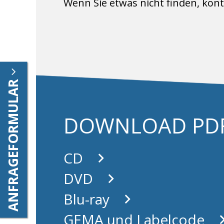
Wenn Sie etwas nicht finden, kont
ANFRAGEFORMULAR
DOWNLOAD PD
CD
DVD
Blu-ray
GEMA und Labelcode