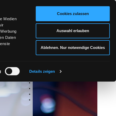
KONTAKT
Cookies zulassen
le Medien
ir
Auswahl erlauben
, Werbung
ren Daten
ienste
Ablehnen. Nur notwendige Cookies
g
Details zeigen