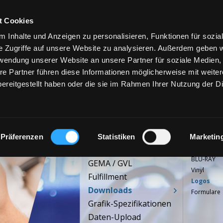
t Cookies
 Inhalte und Anzeigen zu personalisieren, Funktionen für sozia
e Zugriffe auf unsere Website zu analysieren. Außerdem geben w
rwendung unserer Website an unsere Partner für soziale Medien
re Partner führen diese Informationen möglicherweise mit weite
UKTE
ereitgestellt haben oder die sie im Rahmen Ihrer Nutzung der D
SERVICE
Studioleistungen
Präferenzen
Statistiken
Marketin
CD
DVD
Digitaler Vertrieb
BLU-RAY
GEMA / GVL
Vinyl
Fulfillment
Logos
Downloads
Formulare
Grafik-Spezifikationen
Daten-Upload