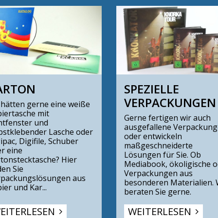
ARTON
SPEZIELLE 
VERPACKUNGEN
 hätten gerne eine weiße
iertasche mit
Gerne fertigen wir auch
htfenster und
ausgefallene Verpackun
bstklebender Lasche oder
oder entwickeln
ipac, Digifile, Schuber
maßgeschneiderte
r eine
Lösungen für Sie. Ob
tonstecktasche? Hier
Mediabook, ökoligische o
den Sie
Verpackungen aus
rpackungslösungen aus
besonderen Materialien. 
ier und Kar...
beraten Sie gerne.
EITERLESEN
WEITERLESEN