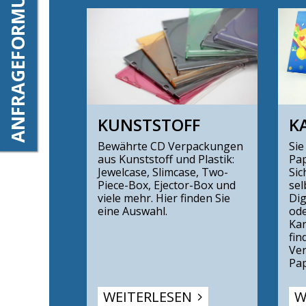
ANFRAGEFORMULAR
KUNSTSTOFF
K
Bewährte CD Verpackungen
Sie
aus Kunststoff und Plastik:
Pap
Jewelcase, Slimcase, Two-
Sic
Piece-Box, Ejector-Box und
sel
viele mehr. Hier finden Sie
Dig
eine Auswahl.
ode
Kar
fin
Ve
Pap
WEITERLESEN
W