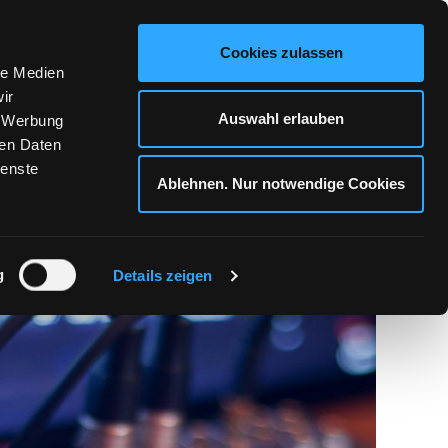
KONTAKT
Cookies zulassen
le Medien
ir
Auswahl erlauben
, Werbung
ren Daten
ienste
Ablehnen. Nur notwendige Cookies
RVICE
g
Details zeigen