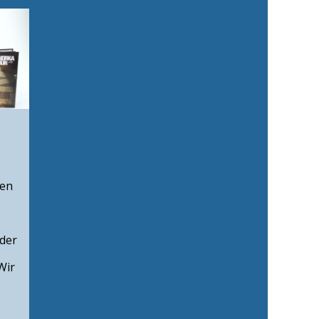
gen
der
Wir