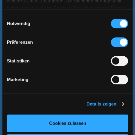
weiteren Daten zusammen, die Sie ihnen bereitgestellt
haben oder die sie im Rahmen Ihrer Nutzung der Dienste
gesammelt haben.
Einwilligungsauswahl
Notwendig
Präferenzen
CD SLIMCASE
Statistiken
Das Slimcase für CDs ist die platzsparende Alternative zum
Jewelcase, denn diese Box ist schmaler und kommt ohne Inlay
aus.
Marketing
WEITERLESEN
Details zeigen
Cookies zulassen