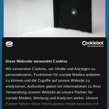
CD JEWELCASE
Die bewährteste Verpackung in der Geschichte der CD:
Jewelcase (auch Jewelbox) für herausnehmbarem Tray als
Diese Webseite verwendet Cookies
Halterung für die CD.
Wir verwenden Cookies, um Inhalte und Anzeigen zu
WEITERLESEN
personalisieren, Funktionen für soziale Medien anbieten
zu können und die Zugriffe auf unsere Website zu
analysieren. Außerdem geben wir Informationen zu Ihrer
Verwendung unserer Website an unsere Partner für
soziale Medien, Werbung und Analysen weiter. Unsere
Partner führen diese Informationen möglicherweise mit