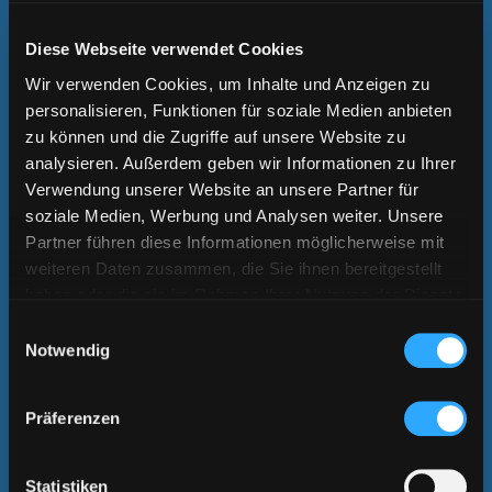
Diese Webseite verwendet Cookies
Wir verwenden Cookies, um Inhalte und Anzeigen zu
METALLBOXEN
personalisieren, Funktionen für soziale Medien anbieten
zu können und die Zugriffe auf unsere Website zu
Die Geschenkbox aus Aluminium wird mit einer
Schaumstoffeinlage passend zum Produkt ausgestattet.
analysieren. Außerdem geben wir Informationen zu Ihrer
Verwendung unserer Website an unsere Partner für
WEITERLESEN
soziale Medien, Werbung und Analysen weiter. Unsere
Partner führen diese Informationen möglicherweise mit
weiteren Daten zusammen, die Sie ihnen bereitgestellt
haben oder die sie im Rahmen Ihrer Nutzung der Dienste
gesammelt haben.
Einwilligungsauswahl
Notwendig
Präferenzen
Statistiken