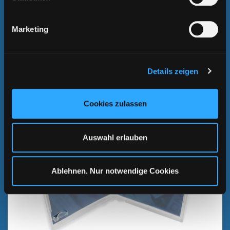
Marketing
HOLZBOXEN
Hochwertige Holzboxen für USB-Sticks - mit Schiebedeckel oder
Magnetverschluss.
Details zeigen
WEITERLESEN
Cookies zulassen
Auswahl erlauben
Ablehnen. Nur notwendige Cookies