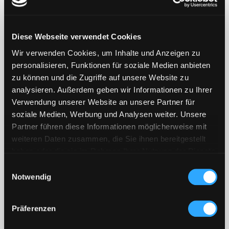
SCHALLPLATTEN PRODUKTION
| DMS BERLIN
Diese Webseite verwendet Cookies
Schallplatten aus dem Vinyl Presswerk - bereits ab 100
Wir verwenden Cookies, um Inhalte und Anzeigen zu
Stück. Lassen Sie ihre Aufnahmen auf Vinyl pressen. Ob
personalisieren, Funktionen für soziale Medien anbieten
7", 10", 12" oder Sonderformate wie Shape, Picture,
zu können und die Zugriffe auf unsere Website zu
Colour oder Etched Vinyl, wir helfen Ihnen bei jeder
gewünschten Vinyl-Pressung.
analysieren. Außerdem geben wir Informationen zu Ihrer
Verwendung unserer Website an unsere Partner für
Vinyl Schallplatten pressen
soziale Medien, Werbung und Analysen weiter. Unsere
lassen
Partner führen diese Informationen möglicherweise mit
weiteren Daten zusammen, die Sie ihnen bereitgestellt
Wir produzieren Vinyl-Schallplatten in allen Formaten:
haben oder die sie im Rahmen Ihrer Nutzung der Dienste
gesammelt haben.
Einwilligungsauswahl
7inch Pressungen ab 100 Stück
Notwendig
10inch Pressungen ab 100 Stück
12inch Pressungen ab 100 Stück
Vom Mastering, Schnitt (Lackfolie oder DMM/Direct
Präferenzen
Metal Mastering) und Galvanik über den Druck der
Cover bis zur Pressung bieten wir alle Schritte bis zur