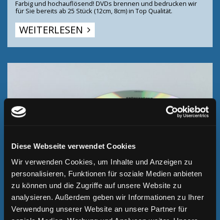
Farbig und hochauflösend! DVDs brennen und bedrucken wir
für Sie bereits ab 25 Stück (12cm, 8cm) in Top Qualität.
WEITERLESEN
Diese Webseite verwendet Cookies
Wir verwenden Cookies, um Inhalte und Anzeigen zu
personalisieren, Funktionen für soziale Medien anbieten
zu können und die Zugriffe auf unsere Website zu
THERMO-
TRANSFERDRUCK
analysieren. Außerdem geben wir Informationen zu Ihrer
Schwarz und günstig! Bei kleinen Auflagen ab 25 Stück brennen
Verwendung unserer Website an unsere Partner für
und bedrucken wir für Sie DVD-Rohlinge (12cm, 8cm) in Top