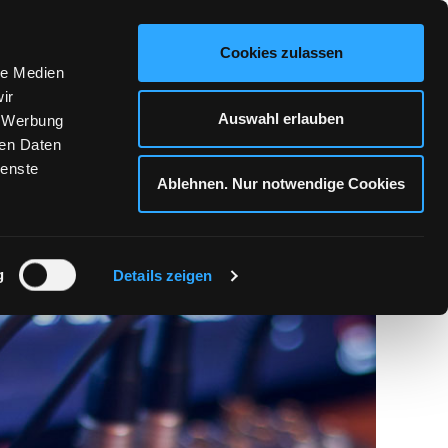
KONTAKT
Cookies zulassen
le Medien
ir
Auswahl erlauben
, Werbung
ren Daten
ienste
Ablehnen. Nur notwendige Cookies
RVICE
g
Details zeigen