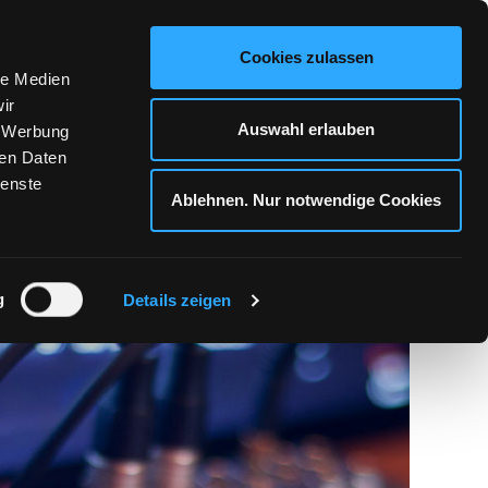
KONTAKT
Cookies zulassen
le Medien
ir
Auswahl erlauben
, Werbung
ren Daten
ienste
Ablehnen. Nur notwendige Cookies
RVICE
g
Details zeigen