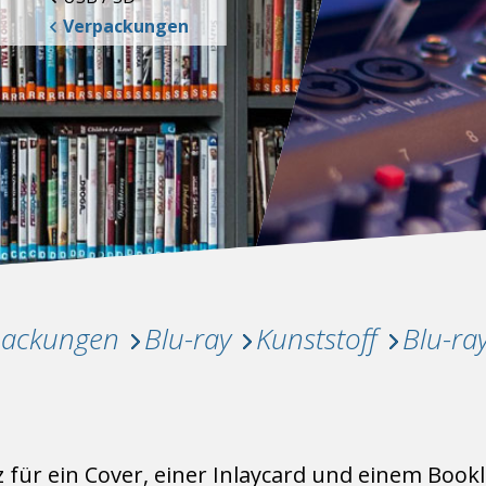
Verpackungen
packungen
Blu-ray
Kunststoff
Blu-ra
z für ein Cover, einer Inlaycard und einem Boo